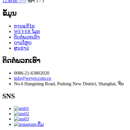
1
2
3
ຕໍ່ໄປ >
>>
ໜ້າ 1 / 3
ຂໍ້ມູນ
ການແກ້ໄຂ
WEYER ໂລກ
ຕິດຕໍ່ພວກເຮົາ
ດາວໂຫຼດ
ສູນຂ່າວ
ຕິດຕໍ່ພວກເຮົາ
0086-21-63802020
info@weyer.com.cn
No.6 Hangming Road, Pudong New District, Shanghai, ຈີນ
SNS