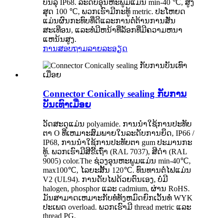
ບັນລຸ IP68. ລະ​ດັບ​ອຸນ​ຫະ​ພູມ​ແມ່ນ min-40 ℃​, ສູງ​
ສຸດ 100 ℃​, ພວກ​ເຮົາ​ມີ​ກະ​ທູ້ metric​. ປະໂຫຍດ
ແມ່ນຜົນກະທົບທີ່ດີແລະການຕໍ່ຕ້ານການສັ່ນ
ສະເທືອນ, ແລະທໍ່ມີຫນ້າທີ່ລັອກທີ່ມີຄວາມຫນາ
ແຫນ້ນສູງ.
ການສອບຖາມ
ລາຍລະອຽດ
Connector Conically sealing ກັບການ
ບັນເທົາເມື່ອຍ
ວັດສະດຸແມ່ນ polyamide. ການ​ນໍາ​ໃຊ້​ການ​ປະ​ທັບ​
ຕາ O ທີ່​ເຫມາະ​ສົມ​ພາຍ​ໃນ​ລະ​ດັບ​ການ​ຍຶດ​, IP66 /
IP68​, ການ​ນໍາ​ໃຊ້​ການ​ປະ​ທັບ​ຕາ gum ປະ​ມານ​ກະ​
ທູ້​. ພວກເຮົາມີສີຂີ້ເຖົ່າ (RAL 7037), ສີດໍາ (RAL
9005) color.The ຊ່ວງອຸນຫະພູມແມ່ນ min-40℃,
max100℃, ໄລຍະສັ້ນ 120℃. ທົນທານຕໍ່ໄຟແມ່ນ
V2 (UL94). ການດັບໄຟດ້ວຍຕົນເອງ, ບໍ່ມີ
halogen, phosphor ແລະ cadmium, ຜ່ານ RoHS.
ມັນສາມາດເຫມາະກັບທໍ່ທັງຫມົດຍົກເວັ້ນທໍ່ WYK
ປະເພດ overload. ພວກເຮົາມີ thread metric ແລະ
thread PG.