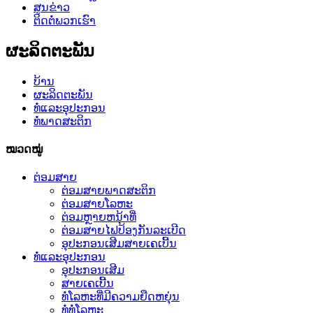
ສູນຂ່າວ
ຕິດຕໍ່ພວກເຮົາ
ຜະລິດຕະພັນ
ບ້ານ
ຜະ​ລິດ​ຕະ​ພັນ
ທໍ່ແລະອຸປະກອນ
ທໍ່ພາດສະຕິກ
ໝວດໝູ່
ຕ່ອມສາຍ
ຕ່ອມສາຍພາດສະຕິກ
ຕ່ອມສາຍໂລຫະ
ຕ່ອມຫຼາຍຫນ້າທີ່
ຕ່ອມສາຍໄຟປ້ອງກັນລະເບີດ
ອຸປະກອນເສີມສາຍເຄເບີ້ນ
ທໍ່ແລະອຸປະກອນ
ອຸປະກອນເສີມ
ສາຍເຄເບີ້ນ
ທໍ່ໂລຫະທີ່ມີຄວາມຍືດຫຍຸ່ນ
ທໍ່ທໍ່ໂລຫະ