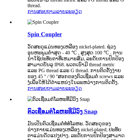
thread.
ການສອບຖາມ
ລາຍລະອຽດ
Spin Coupler
ວັດສະດຸແມ່ນທອງເຫລືອງ nickel-plated. ຊ່ວງ
ອຸນຫະພູມຕໍ່າສຸດ - 40 ℃ , ສູງສຸດ 100 ℃ . ການ
ນໍາໃຊ້ປະທັບຕາທີ່ເຫມາະສົມ, ລະດັບການປົກປ້ອງ
ສາມາດບັນລຸ IP68. ພວກເຮົາມີ thread metric
ແລະ PG thread ແລະ G thread. ການຕິດຕັ້ງງ່າຍ
ຂອງ 45 ° / 90 °ສອກຂອງຕົວເຊື່ອມຕໍ່ screws ແລະ
ງໍເພື່ອໃຫ້ໄດ້ຕໍາແຫນ່ງໃນລະຫວ່າງການຕິດຕັ້ງ.
ການສອບຖາມ
ລາຍລະອຽດ
ຕົວເຊື່ອມຕໍ່ໂລຫະທີ່ມີວົງ Snap
ມັນເປັນຕົວເຊື່ອມຕໍ່ທໍ່ທໍ່ໂລຫະ. ວັດສະດຸຂອງ
ຮ່າງກາຍແມ່ນທອງເຫລືອງ nickel-plated; ປະທັບ
ຕາແມ່ນດັດແປງຢາງ. ລະດັບການປົກປ້ອງສາມາດ