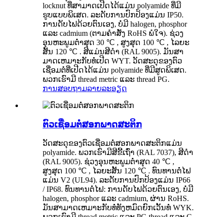
locknut ທີ່ສາມາດເປີດໄດ້ແມ່ນ polyamide ທີ່ມີ
ຮູບແບບພິເສດ. ລະດັບການປົກປ້ອງແມ່ນ IP50.
ການດັບໄຟດ້ວຍຕົນເອງ, ບໍ່ມີ halogen, phosphor
ແລະ cadmium (ຕາມຄໍາສັ່ງ RoHS ພໍໃຈ). ຊ່ວງ
ອຸນຫະພູມຕໍ່າສຸດ 30 ℃ , ສູງສຸດ 100 ℃ , ໄລຍະ
ສັ້ນ 120 ℃ . ສີແມ່ນສີດໍາ (RAL 9005). ມັນສາ
ມາດເຫມາະກັບທໍ່ເປີດ WYT. ວັດສະດຸຂອງຕົວ
ເຊື່ອມຕໍ່ທີ່ເປີດໄດ້ແມ່ນ polyamide ທີ່ມີສູດພິເສດ.
ພວກເຮົາມີ thread metric ແລະ thread PG.
ການສອບຖາມ
ລາຍລະອຽດ
ຕົວເຊື່ອມຕໍ່ສອກພາດສະຕິກ
ວັດສະດຸຂອງຕົວເຊື່ອມຕໍ່ສອກພາດສະຕິກແມ່ນ
polyamide. ພວກເຮົາມີສີຂີ້ເຖົ່າ (RAL 7037), ສີດໍາ
(RAL 9005). ຊ່ວງອຸນຫະພູມຕໍ່າສຸດ 40 ℃ ,
ສູງສຸດ 100 ℃ , ໄລຍະສັ້ນ 120 ℃ . ທົນທານຕໍ່ໄຟ
ແມ່ນ V2 (UL94). ລະດັບການປົກປ້ອງແມ່ນ IP66
/ IP68. ທົນທານຕໍ່ໄຟ: ການດັບໄຟດ້ວຍຕົນເອງ, ບໍ່ມີ
halogen, phosphor ແລະ cadmium, ຜ່ານ RoHS.
ມັນສາມາດເຫມາະກັບທໍ່ທັງຫມົດຍົກເວັ້ນທໍ່ WYK.
ພວກເຮົາມີ thread metric ແລະ PG thread ແລະ G