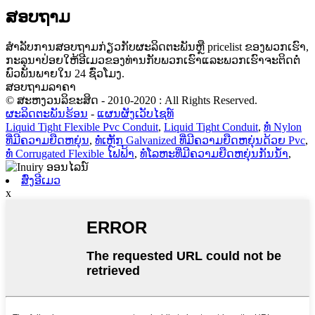
ສອບຖາມ
ສໍາ​ລັບ​ການ​ສອບ​ຖາມ​ກ່ຽວ​ກັບ​ຜະ​ລິດ​ຕະ​ພັນ​ຫຼື pricelist ຂອງ​ພວກ​ເຮົາ​,
ກະ​ລຸ​ນາ​ປ່ອຍ​ໃຫ້​ອີ​ເມວ​ຂອງ​ທ່ານ​ກັບ​ພວກ​ເຮົາ​ແລະ​ພວກ​ເຮົາ​ຈະ​ຕິດ​ຕໍ່​
ພົວ​ພັນ​ພາຍ​ໃນ 24 ຊົ່ວ​ໂມງ​.
ສອບຖາມລາຄາ
© ສະຫງວນລິຂະສິດ - 2010-2020 : All Rights Reserved.
ຜະລິດຕະພັນຮ້ອນ
-
ແຜນຜັງເວັບໄຊທ໌
Liquid Tight Flexible Pvc Conduit
,
Liquid Tight Conduit
,
ທໍ່ Nylon
ທີ່ມີຄວາມຍືດຫຍຸ່ນ
,
ທໍ່ເຫຼັກ Galvanized ທີ່ມີຄວາມຍືດຫຍຸ່ນດ້ວຍ Pvc
,
ທໍ່ Corrugated Flexible ໄຟຟ້າ
,
ທໍ່ໂລຫະທີ່ມີຄວາມຍືດຫຍຸ່ນກັນນ້ໍາ
,
ສົ່ງອີເມວ
x