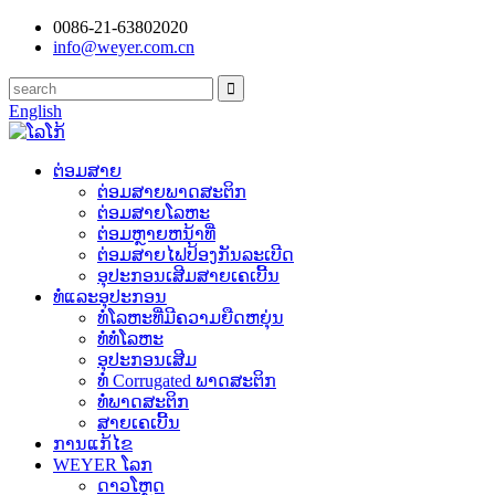
0086-21-63802020
info@weyer.com.cn
English
ຕ່ອມສາຍ
ຕ່ອມສາຍພາດສະຕິກ
ຕ່ອມສາຍໂລຫະ
ຕ່ອມຫຼາຍຫນ້າທີ່
ຕ່ອມສາຍໄຟປ້ອງກັນລະເບີດ
ອຸປະກອນເສີມສາຍເຄເບີ້ນ
ທໍ່ແລະອຸປະກອນ
ທໍ່ໂລຫະທີ່ມີຄວາມຍືດຫຍຸ່ນ
ທໍ່ທໍ່ໂລຫະ
ອຸປະກອນເສີມ
ທໍ່ Corrugated ພາດສະຕິກ
ທໍ່ພາດສະຕິກ
ສາຍເຄເບີ້ນ
ການແກ້ໄຂ
WEYER ໂລກ
ດາວໂຫຼດ