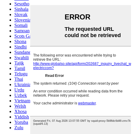
Sesotho
Sinhala
Slovak
Slovenian
Somali
Samoan
Scots Gaelic
Shona
Sindhi
Sundanese
Swahili
Tajik
Tamil
Telugu
Thai
Ukrainian
Urdu
Uzbek
Vietnamese
Welsh
Xhosa
Yiddish
Yoruba
Zulu