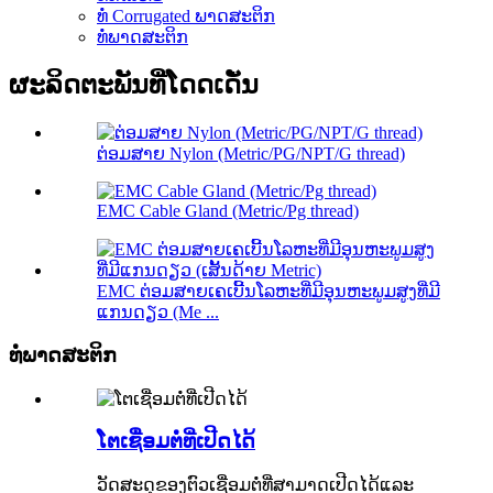
ທໍ່ Corrugated ພາດສະຕິກ
ທໍ່ພາດສະຕິກ
ຜະລິດຕະພັນທີ່ໂດດເດັ່ນ
ຕ່ອມສາຍ Nylon (Metric/PG/NPT/G thread)
EMC Cable Gland (Metric/Pg thread)
EMC ຕ່ອມສາຍເຄເບີ້ນໂລຫະທີ່ມີອຸນຫະພູມສູງທີ່ມີ
ແກນດຽວ (Me ...
ທໍ່ພາດສະຕິກ
ໂຕເຊື່ອມຕໍ່ທີ່ເປີດໄດ້
ວັດສະດຸຂອງຕົວເຊື່ອມຕໍ່ທີ່ສາມາດເປີດໄດ້ແລະ