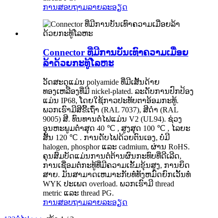
ການສອບຖາມ
ລາຍລະອຽດ
Connector ທີ່ມີການບັນເທົາຄວາມເມື່ອຍ
ລ້າດ້ວຍກະທູ້ໂລຫະ
ວັດສະດຸແມ່ນ polyamide ທີ່ມີເສັ້ນດ້າຍ
ທອງເຫລືອງທີ່ມີ nickel-plated. ລະດັບການປົກປ້ອງ
ແມ່ນ IP68, ໂດຍໃຊ້ກາວປະທັບຕາອ້ອມກະທູ້.
ພວກເຮົາມີສີຂີ້ເຖົ່າ (RAL 7037), ສີດໍາ (RAL
9005) ສີ. ທົນທານຕໍ່ໄຟແມ່ນ V2 (UL94). ຊ່ວງ
ອຸນຫະພູມຕໍ່າສຸດ 40 ℃ , ສູງສຸດ 100 ℃ , ໄລຍະ
ສັ້ນ 120 ℃ . ການດັບໄຟດ້ວຍຕົນເອງ, ບໍ່ມີ
halogen, phosphor ແລະ cadmium, ຜ່ານ RoHS.
ຄຸນສົມບັດແມ່ນການຕໍ່ຕ້ານຜົນກະທົບທີ່ດີເລີດ,
ການເຊື່ອມຕໍ່ກະທູ້ທີ່ມີຄວາມເຂັ້ມຂຸ້ນສູງ, ການຍຶດ
ສາຍ. ມັນສາມາດເຫມາະກັບທໍ່ທັງຫມົດຍົກເວັ້ນທໍ່
WYK ປະເພດ overload. ພວກເຮົາມີ thread
metric ແລະ thread PG.
ການສອບຖາມ
ລາຍລະອຽດ